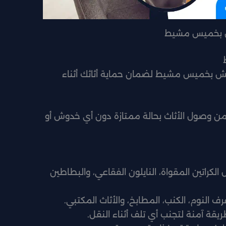
 بخميس مشيط
ش بخميس مشيط لضمان حماية أثاثك أثناء
ن وصول الأثاث بحالة ممتازة دون أي خدوش أو
لكراتين المقواة، النايلون الفقاعي، والبطاطين
ف النوم، الكنب، المطابخ، والأثاث المكتبي.
ريقة آمنة لتجنب أي تلف أثناء النقل.