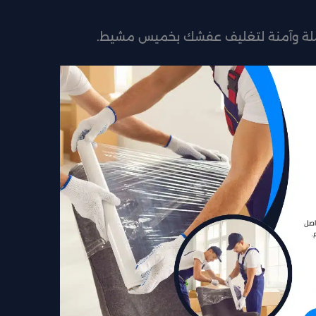
املة وآمنة لتغليف عفشك بخميس مشيط.