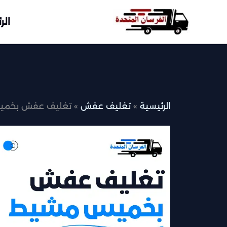
خطي
لى
الر
لمحتوى
الرئيسية
تغليف عفش
تغليف عفش بخم