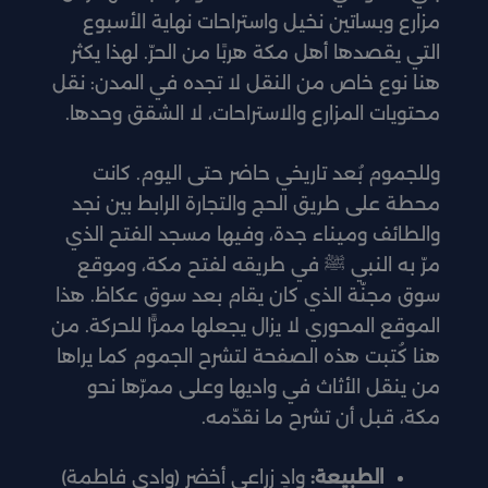
مزارع وبساتين نخيل واستراحات نهاية الأسبوع
التي يقصدها أهل مكة هربًا من الحرّ. لهذا يكثر
هنا نوع خاص من النقل لا تجده في المدن: نقل
محتويات المزارع والاستراحات، لا الشقق وحدها.
وللجموم بُعد تاريخي حاضر حتى اليوم. كانت
محطة على طريق الحج والتجارة الرابط بين نجد
والطائف وميناء جدة، وفيها مسجد الفتح الذي
مرّ به النبي ﷺ في طريقه لفتح مكة، وموقع
سوق مجنّة الذي كان يقام بعد سوق عكاظ. هذا
الموقع المحوري لا يزال يجعلها ممرًّا للحركة. من
هنا كُتبت هذه الصفحة لتشرح الجموم كما يراها
من ينقل الأثاث في واديها وعلى ممرّها نحو
مكة، قبل أن تشرح ما نقدّمه.
الطبيعة:
وادٍ زراعي أخضر (وادي فاطمة)