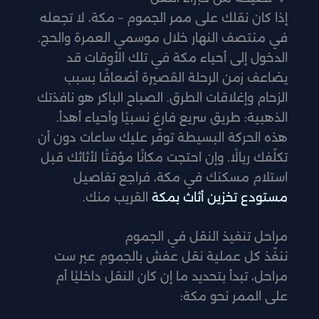
إذا كان نقلك على ممر الجموم – مكة، لا تجعله
في منتصف النهار خلال موسمي العمرة والحج.
الدخول إلى أحياء مكة في تلك الأوقات قد
يضاعف زمن الرحلة القصيرة أضعافًا بسبب
الزحام وإغلاقات الطرق. الصباح الباكر هو نافذتك
الذهبية: طريق سريع فارغ نسبيًا وأحياء أهدأ.
هذه الحركة البسيطة توفّر عليك ساعات دون أن
تكلّفك ريالًا. وإن احتجت مكانًا مؤقتًا لأثاثك قبل
استلام مسكنك في مكة، فراجع تفاصيل
مستودع تخزين أثاث بمكة
القريب منك.
مراحل تنفيذ النقل في الجموم
ننفّذ كل عملية نقل عفش بالجموم عبر ست
مراحل، تبدأ بتحديد ما إن كان النقل داخليًا أم
على الممر نحو مكة: