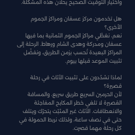
واختيار التوقيت الصحيح يحلّان هذه المشكلة.
هل تخدمون مركز عسفان ومراكز الجموم
الأخرى؟
نعم، نغطّي مراكز الجموم الثمانية بما فيها
عسفان ومدركة وهدى الشام ورهاط. الرحلة إلى
المراكز البعيدة تُحسب بزمن الطريق، ونفضّل
تثبيت الموعد قبلها بيوم.
لماذا تشدّدون على تثبيت الأثاث في رحلة
قصيرة؟
لأن الحرمين السريع طريق سريع، والمسافة
القصيرة لا تلغي خطر المكابح المفاجئة
والانعطافات. الأثاث غير المثبّت يتحرّك ويتلف
حتى في نصف ساعة، ولذلك نربط الحمولة في
كل رحلة مهما قصرت.