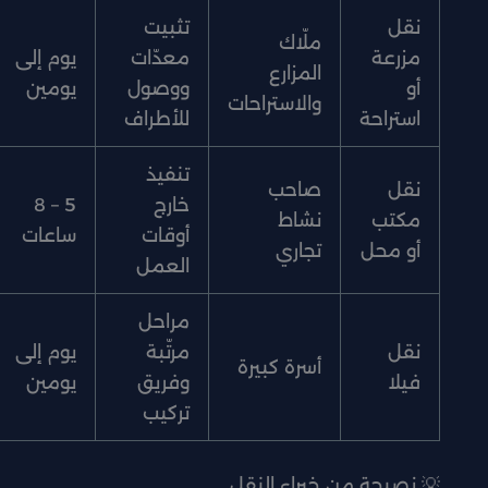
نقل
تثبيت
ملّاك
مزرعة
معدّات
يوم إلى
المزارع
أو
ووصول
يومين
والاستراحات
استراحة
للأطراف
تنفيذ
نقل
صاحب
خارج
5 – 8
مكتب
نشاط
أوقات
ساعات
أو محل
تجاري
العمل
مراحل
نقل
مرتّبة
يوم إلى
أسرة كبيرة
فيلا
وفريق
يومين
تركيب
💡 نصيحة من خبراء النقل