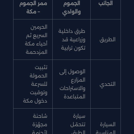
الجانب
الجموم
ممر الجموم
والوادي
– مكة
الحرمين
طرق داخلية
السريع ثم
الطريق
وزراعية قد
أحياء مكة
تكون ترابية
المزدحمة
تثبيت
الوصول إلى
الحمولة
المزارع
التحدي
للسرعة
والاستراحات
وتوقيت
المتباعدة
دخول مكة
سيارة
شاحنة
السيارة
تتحمّل
مجهّزة
المناسبة
الطرق
لأحزمة