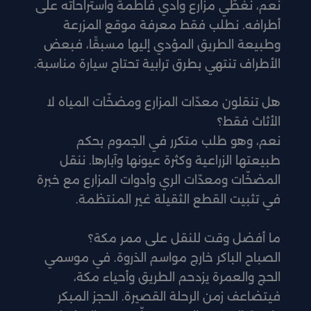
نعم، نغطّي مزارع وادي فاطمة واستراحاته على
أطرافه. نطلب فقط معرفة موقع المزرعة
وطبيعة الطريق المؤدي إليها مسبقًا، فبعض
الأطراف تنتهي بطرق ترابية تحتاج سيارة مناسبة.
هل تنقلون معدّات المزارع ومضخّات المياه لا
الأثاث فقط؟
نعم، وهو طلب متكرر في الجموم بحكم
طبيعتها الزراعية وكثرة عيونها وآبارها. ننقل
المضخّات ومعدّات الري وأدوات المزارع مع خبرة
في تثبيت القطع الثقيلة غير المنتظمة.
ما أفضل وقت للنقل على ممر مكة؟
الصباح الباكر خارج مواسم الذروة. في موسمي
الحج والعمرة يزدحم الطريق وأحياء مكة،
فيتضاعف زمن الرحلة القصيرة. الحجز المبكر