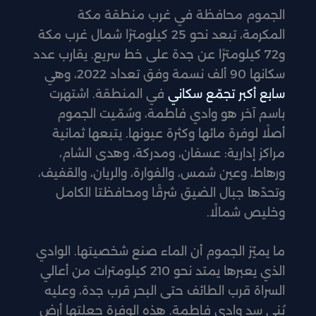
الجموم محافظة في غرب منطقة مكة
المكرمة، تبعد نحو 25 كيلومترًا شمال غرب مكة
و72 كيلومترًا عن جدة على خط سريع. يقارب عدد
سكانها 90 ألف نسمة وفق تعداد 2022، وهي
سابع أكبر تجمّع سكاني
في المنطقة. اشتهرت
باسم آخر هو وادي فاطمة، وسُمّيت الجموم
أصلًا لوفرة مائها وكثرة عيونها. يتبعها ثمانية
مراكز إدارية: عسفان، ومدركة، وهدى الشام،
ورهاط، وعين شمس، والفوارة، والريان، والقفيف،
وتحدّها جبال الضيق شرقًا ومحافظتا الكامل
وخليص شمالًا.
ما يميّز الجموم أن الماء صنع شخصيتها. الوادي
الذي يعبرها يمتد نحو 210 كيلومترات من أعالي
السراة قرب الطائف حتى البحر قرب جدة، وعليه
بُني سد وادي فاطمة. هذه الوفرة جعلتها أرض