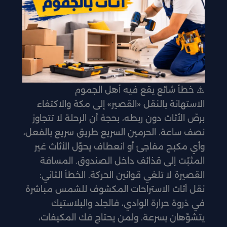
⚠️ خطأ شائع يقع فيه أهل الجموم
الاستهانة بالنقل «القصير» إلى مكة والاكتفاء
برصّ الأثاث دون ربطه، بحجة أن الرحلة لا تتجاوز
نصف ساعة. الحرمين السريع طريق سريع بالفعل،
وأي مكبح مفاجئ أو انعطاف يحوّل الأثاث غير
المثبّت إلى قذائف داخل الصندوق. المسافة
القصيرة لا تلغي قوانين الحركة. الخطأ الثاني:
نقل أثاث الاستراحات المكشوف للشمس مباشرة
في ذروة حرارة الوادي، فالجلد والبلاستيك
يتشوّهان بسرعة. ولمن يحتاج فك المكيفات،