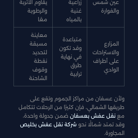
عين شمس
زراعية
يقاوم الأتربة
والفوارة
غنية
والرطوبة
بالمياه
معًا
معاينة
متباعدة
المزارع
مسبقة
وقد تكون
والاستراحات
لتحديد
في نهاية
على أطراف
نقطة
طرق
الوادي
وقوف
ترابية
الشاحنة
ولأن عسفان من مراكز الجموم وتقع على
طريقها الشمالي، فإن كثيرًا من الرحلات تتكامل
مع
نقل عفش بعسفان
ضمن جدولة واحدة،
وقد تمتد شمالًا نحو
شركة نقل عفش بخليص
المجاورة.