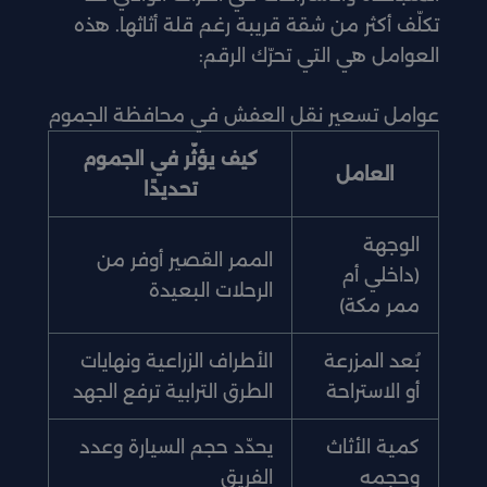
تكلّف أكثر من شقة قريبة رغم قلة أثاثها. هذه
العوامل هي التي تحرّك الرقم:
عوامل تسعير نقل العفش في محافظة الجموم
كيف يؤثّر في الجموم
العامل
تحديدًا
الوجهة
الممر القصير أوفر من
(داخلي أم
الرحلات البعيدة
ممر مكة)
بُعد المزرعة
الأطراف الزراعية ونهايات
أو الاستراحة
الطرق الترابية ترفع الجهد
كمية الأثاث
يحدّد حجم السيارة وعدد
وحجمه
الفريق