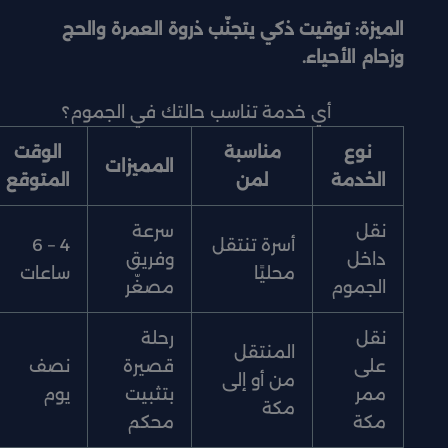
الميزة: توقيت ذكي يتجنّب ذروة العمرة والحج
وزحام الأحياء.
أي خدمة تناسب حالتك في الجموم؟
نوع
مناسبة
الوقت
المميزات
الخدمة
لمن
المتوقع
نقل
سرعة
أسرة تنتقل
4 – 6
داخل
وفريق
محليًا
ساعات
الجموم
مصغّر
نقل
رحلة
المنتقل
على
قصيرة
نصف
من أو إلى
ممر
بتثبيت
يوم
مكة
مكة
محكم