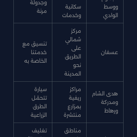
وجدولة
ووسط
سكانية
مرنة
الوادي
وخدمات
مركز
شمالي
تنسيق مع
على
عسفان
خدمتنا
الطريق
الخاصة به
نحو
المدينة
مراكز
سيارة
هدى الشام
ريفية
تتحمّل
ومدركة
بمزارع
الطرق
ورهاط
منتشرة
الزراعية
مناطق
تغليف