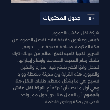
جدول المحتويات
شركة نقل عفش بالجموم
خمس وعشرون دقيقة فقط تفصل الجموم عن
مكة المكرمة. مسافة قصيرة على الحرمين
السريع، لكنها كافية لتغيّر العالم من حولك: تترك
خلفك زحام المدينة المقدسة وارتفاع إيجاراتها،
لتدخل واديًا أخضر تنتشر فيه المزارع والنخيل
والعيون. هذه القرابة بين مدينة مكتظة ووادٍ
فسيح هي ما يشكّل معظم طلبات النقل هنا،
وهي أول ما يجب أن تدركه أي
شركة نقل عفش
بالجموم
: أن العمل هنا يدور حول ممر واحد
نابض بين مكة ووادي فاطمة.