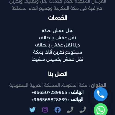
الفرسان المتحدة تقدم خدمات نقل وتغليف وتخزين
احترافية في مكة المكرمة وجميع أنحاء المملكة
الخدمات
نقل عفش بمكة
نقل عفش بالطائف
دينا نقل عفش بالطائف
مستودع تخزين أثاث بمكة
نقل عفش بخميس مشيط
اتصل بنا
العنوان :
مكة المكرمة، المملكة العربية السعودية
الهاتف :
966507289965+
الهاتف :
966565828839+