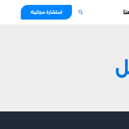
البحث
نا
استشارة مجانية!
ل