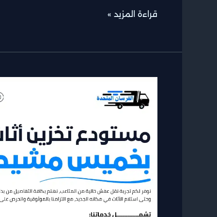
قراءة المزيد »
مستودع
تخزين
أثاث
بخميس
مشيط