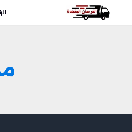
خطي
لى
الر
لمحتوى
مد